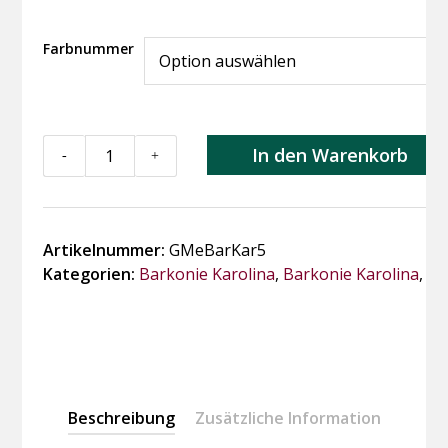
Farbnummer
Barkonie
In den Warenkorb
-
+
Karolina
5
Menge
Artikelnummer:
GMeBarKar5
Kategorien:
Barkonie Karolina
,
Barkonie Karolina
,
Ef
Beschreibung
Zusätzliche Information