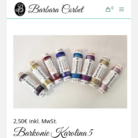
0
2,50
€
inkl. MwSt.
Barkonie Karolina 5