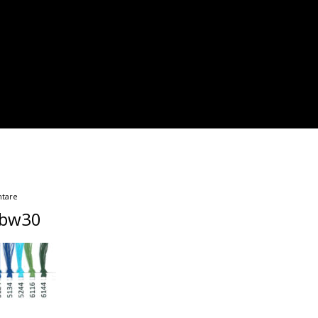
tare
_bw30