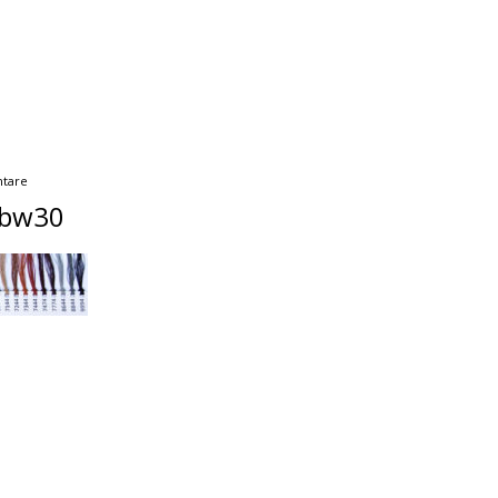
tare
_bw30