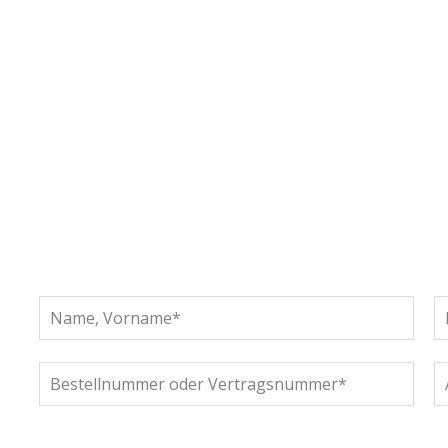
B
l
d
F