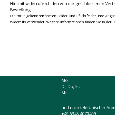
Hiermit widerrufe ich den von mir geschlossenen Ver
le
Bestellung.
Die mit * gekennzeichneten Felder sind Pflichtfelder. Ihre Ang
Widerrufs verwendet. Weitere Informationen finden Sie in der
D
ÖFFNUNGSZEITEN
Mo:
Di, Do, Fr:
Mi:
und nach telefonischer Anm
+49 6345 4070409