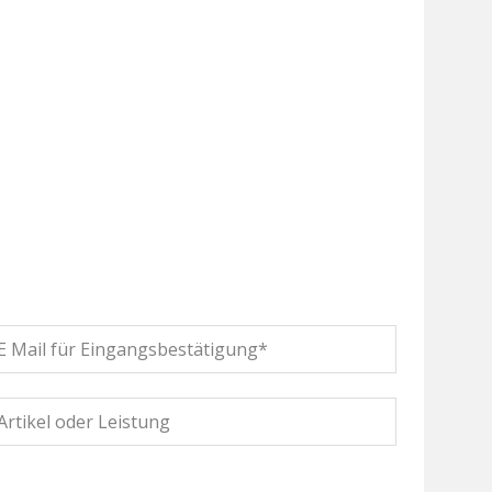
itte
asse
ieses
eld