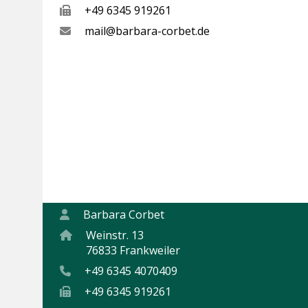
+49 6345 919261
mail@barbara-corbet.de
KONTAKTIEREN SIE MICH
Barbara Corbet
Weinstr. 13
76833 Frankweiler
+49 6345 4070409
+49 6345 919261