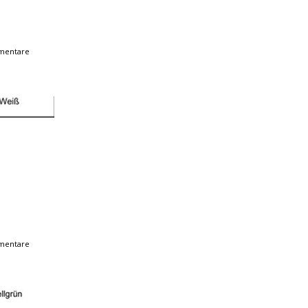
mentare
mentare