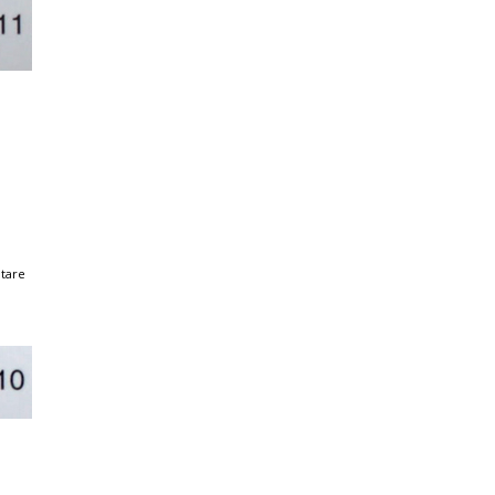
ÖFFNUNGSZEITEN
Mo:
Di, Do, Fr:
Mi:
tare
und nach telefonischer Anm
+49 6345 4070409
AGB
Vertrag widerrufe