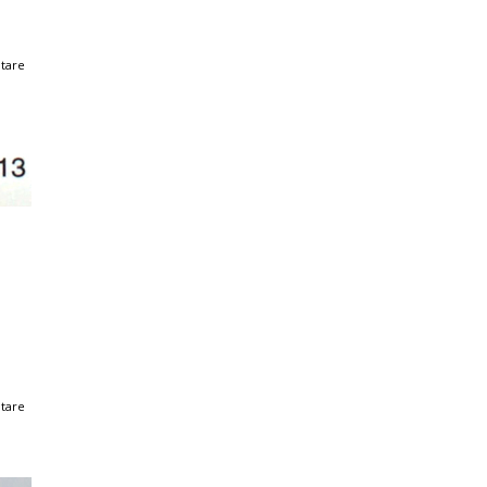
tare
tare