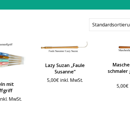
Masche
Lazy Suzan „Faule
schmaler 
Susanne“
5,00
€
inkl. MwSt.
ln mit
5,00
€
fgriff
reisspanne:
inkl. MwSt.
,30€
is
,30€