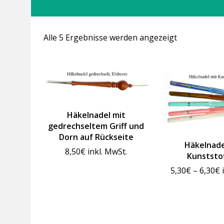
Alle 5 Ergebnisse werden angezeigt
Häkelnadel mit
gedrechseltem Griff und
Dorn auf Rückseite
Häkelnade
8,50
€
inkl. MwSt.
Kunststof
P
5,30
€
–
6,30
€
5
b
6