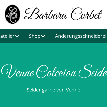
atelier
Shop
Änderungsschneiderei
Venne Colcoton Seide
Seidengarne von Venne