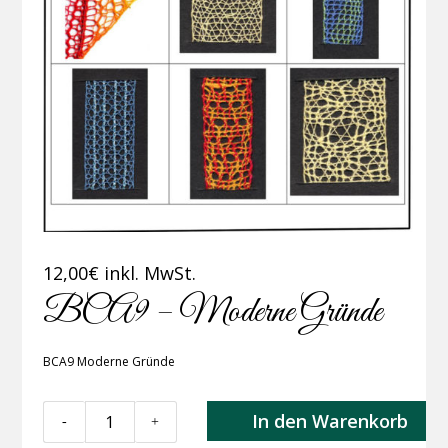
12,00
€
inkl. MwSt.
BCA9 – Moderne Gründe
BCA9 Moderne Gründe
BCA9
In den Warenkorb
-
+
-