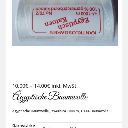
Preisspanne:
10,00
€
–
14,00
€
inkl. MwSt.
10,00€
Ägyptische Baumwolle
bis
14,00€
Ägyptische Baumwolle, jeweils ca 1000 m, 100% Baumwolle
Garnstärke