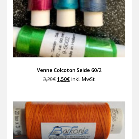
Venne Colcoton Seide 60/2
Ursprünglicher
Aktueller
3,20
€
1,50
€
inkl. MwSt.
Preis
Preis
war:
ist:
3,20€
1,50€.