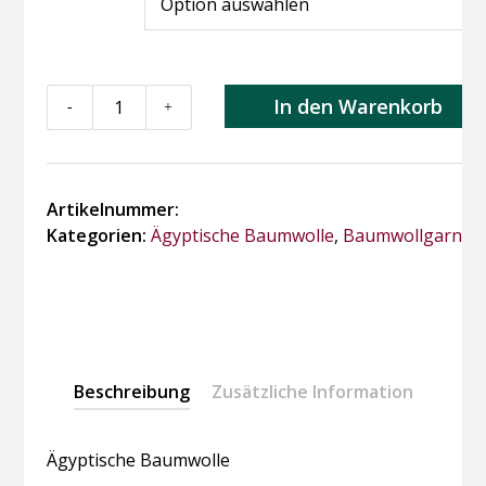
Ägyptische
In den Warenkorb
-
+
Baumwolle
Menge
Artikelnummer:
Kategorien:
Ägyptische Baumwolle
,
Baumwollgarne
Beschreibung
Zusätzliche Information
Ägyptische Baumwolle