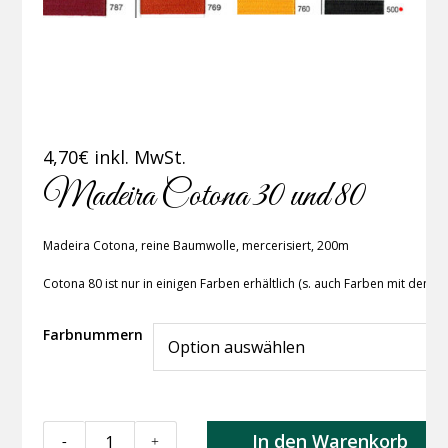
4,70
€
inkl. MwSt.
Madeira Cotona 30 und 80
Madeira Cotona, reine Baumwolle, mercerisiert, 200m
Cotona 80 ist nur in einigen Farben erhältlich (s. auch Farben mit dem ro
Farbnummern
Madeira
In den Warenkorb
-
+