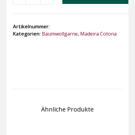
Cotona
30
und
80
Artikelnummer:
Menge
Kategorien:
Baumwollgarne
,
Madeira Cotona
Ähnliche Produkte