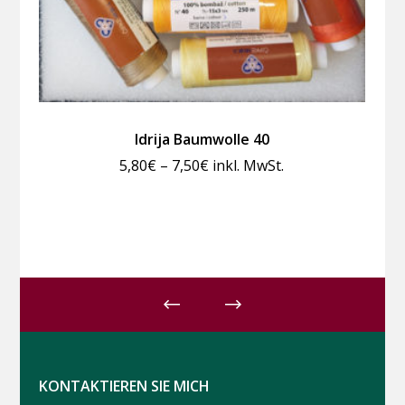
Idrija Baumwolle 40
Preisspanne:
5,80
€
–
7,50
€
inkl. MwSt.
5,80€
bis
7,50€
KONTAKTIEREN SIE MICH