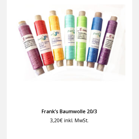
Frank’s Baumwolle 20/3
3,20
€
inkl. MwSt.