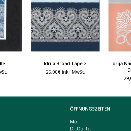
lle
Idrija Broad Tape 2
Idrija N
D
wSt.
25,00
€
inkl. MwSt.
29,
ÖFFNUNGSZEITEN
Mo:
Di, Do, Fr: