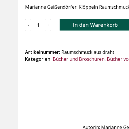
Marianne Geißendörfer: Klöppeln Raumschmuck a
Klöppel
In den Warenkorb
-
+
Raumschmuck
aus
Draht
Menge
Artikelnummer:
Raumschmuck aus draht
Kategorien:
Bücher und Broschüren
,
Bücher vo
Autorin: Marianne Gei