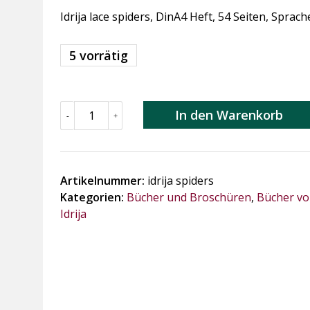
Idrija lace spiders, DinA4 Heft, 54 Seiten, Sprac
5 vorrätig
Idrija
In den Warenkorb
-
+
lace
spiders
Menge
Artikelnummer:
idrija spiders
Kategorien:
Bücher und Broschüren
,
Bücher vo
Idrija