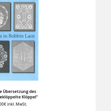
he Übersetzung des
eklöppelte Klöppel“
00
€
inkl. MwSt.