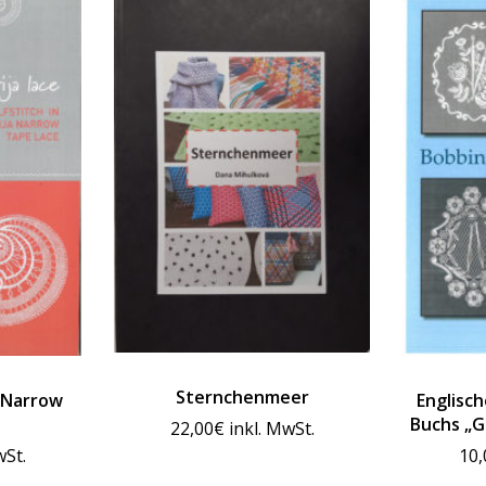
Sternchenmeer
a Narrow
Englisc
Buchs „G
22,00
€
inkl. MwSt.
wSt.
10,