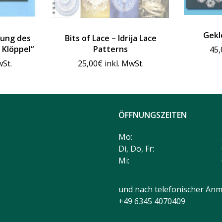
Gekl
zung des
Bits of Lace – Idrija Lace
 Klöppel“
Patterns
45,
wSt.
25,00
€
inkl. MwSt.
ÖFFNUNGSZEITEN
Mo:
Di, Do, Fr:
Mi:
und nach telefonischer Anm
+49 6345 4070409