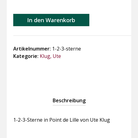
1-
In den Warenkorb
2-
3-
Sterne
in
Artikelnummer:
1-2-3-sterne
Point
Kategorie:
Klug, Ute
de
Lille
Menge
Beschreibung
1-2-3-Sterne in Point de Lille von Ute Klug