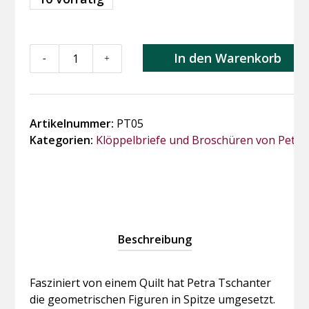
Verschlungen
In den Warenkorb
-
+
-
Entwined
Menge
Artikelnummer:
PT05
Kategorien:
Klöppelbriefe und Broschüren von Petra
Beschreibung
Fasziniert von einem Quilt hat Petra Tschanter
die geometrischen Figuren in Spitze umgesetzt.