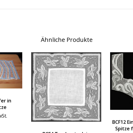
Ähnliche Produkte
er in
tze
wSt.
BCF12 Ein
Spitze 