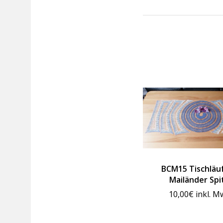
BCM15 Tischläuf
Mailänder Spi
10,00
€
inkl. M