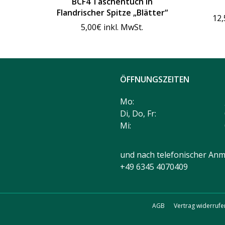
BCF4 Taschentuch in
Flandrischer Spitze „Blätter“
12,
5,00
€
inkl. MwSt.
ÖFFNUNGSZEITEN
Mo:
Di, Do, Fr:
Mi:
und nach telefonischer Anm
+49 6345 4070409
AGB
Vertrag widerrufe