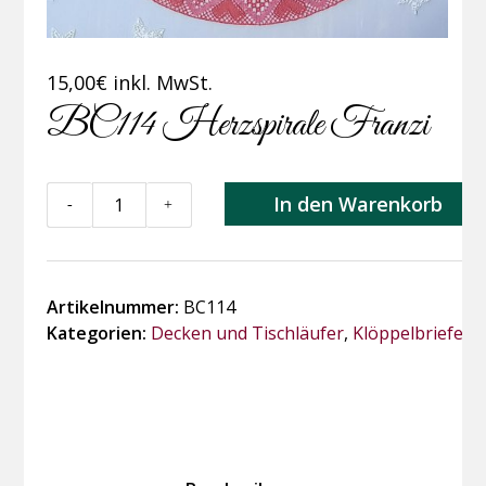
15,00
€
inkl. MwSt.
BC114 Herzspirale Franzi
BC114
In den Warenkorb
-
+
Herzspirale
Franzi
Menge
Artikelnummer:
BC114
Kategorien:
Decken und Tischläufer
,
Klöppelbriefe/-