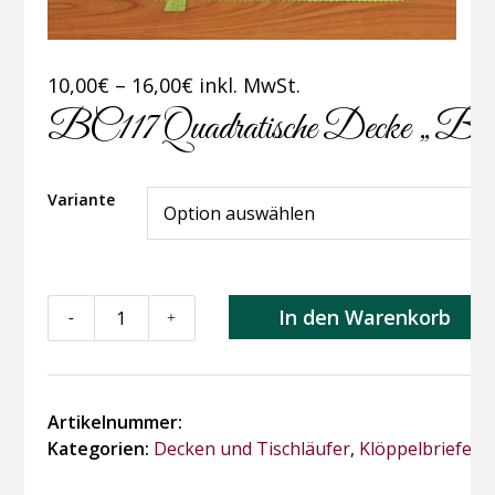
Preisspanne:
10,00
€
–
16,00
€
inkl. MwSt.
10,00€
BC117 Quadratische Decke „Bal
bis
16,00€
Variante
BC117
In den Warenkorb
-
+
Quadratische
Decke
"Balken"
Menge
Artikelnummer:
Kategorien:
Decken und Tischläufer
,
Klöppelbriefe/-