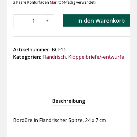
3 Paare Konturfaden
Marlitt
(4-fädig verwendet)
BCF11
In den Warenkorb
-
+
Bordüre
in
Flandrischer
Spitze
Artikelnummer:
BCF11
Menge
Kategorien:
Flandrisch
,
Klöppelbriefe/-entwürfe
Beschreibung
Bordüre in Flandrischer Spitze, 24 x 7 cm