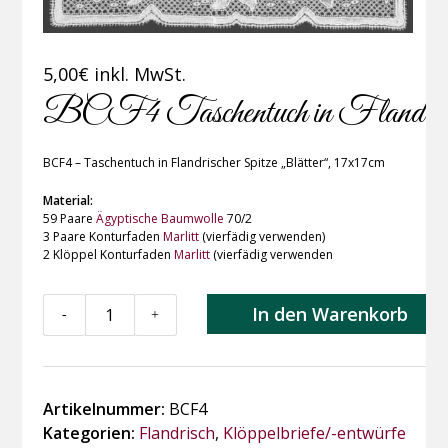
5,00
€
inkl. MwSt.
BCF4 Taschentuch in Flandrisch
BCF4 – Taschentuch in Flandrischer Spitze „Blätter“, 17x17cm
Material:
59 Paare
Ägyptische Baumwolle
70/2
3 Paare Konturfaden
Marlitt
(vierfädig verwenden)
2 Klöppel Konturfaden
Marlitt
(vierfädig verwenden
BCF4
In den Warenkorb
-
+
Taschentuch
in
Flandrischer
Spitze
Artikelnummer:
BCF4
„Blätter“
Kategorien:
Flandrisch
,
Klöppelbriefe/-entwürfe