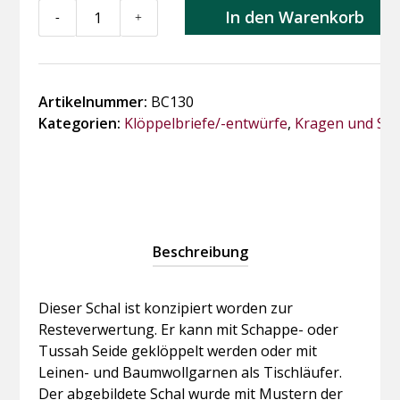
BC130
In den Warenkorb
-
+
Schal
Regenbogen
Menge
Artikelnummer:
BC130
Kategorien:
Klöppelbriefe/-entwürfe
,
Kragen und Sch
Beschreibung
Dieser Schal ist konzipiert worden zur
Resteverwertung. Er kann mit Schappe- oder
Tussah Seide geklöppelt werden oder mit
Leinen- und Baumwollgarnen als Tischläufer.
Der abgebildete Schal wurde mit Mustern der