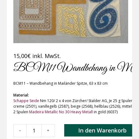
15,00
€
inkl. MwSt.
BCM11 Wandbehang in Mailän
BCM11 – Wandbehang in Mailänder Spitze, 63 x 83 cm
Material:
Schappe Seide
Nm 120/ 2 x 4 von Zürcher/ Stalder AG, Je 25 g Spulen in
creme (2501), vanillegelb (2587), beige (2568), hellblau (2526), mittelblau
2 Spulen
Madeira Metallic No 30 Heavy Metall
in gold (6037)
BCM11
In den Warenkorb
-
+
Wandbehang