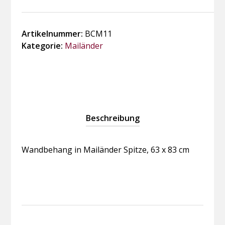
in
Mailänder
Spitze
Artikelnummer:
BCM11
Menge
Kategorie:
Mailänder
Beschreibung
Wandbehang in Mailänder Spitze, 63 x 83 cm