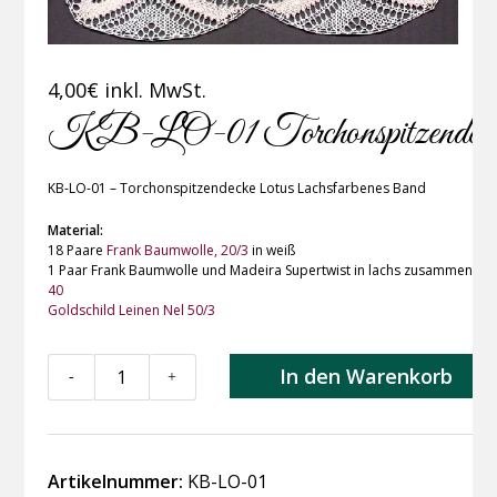
4,00
€
inkl. MwSt.
KB-LO-01 Torchonspitzendecke 
KB-LO-01 – Torchonspitzendecke Lotus Lachsfarbenes Band
Material:
18 Paare
Frank Baumwolle, 20/3
in weiß
1 Paar Frank Baumwolle und Madeira Supertwist in lachs zusammen gewic
40
Goldschild Leinen Nel 50/3
KB-
In den Warenkorb
-
+
LO-
01
Torchonspitzendecke
Lotus
Artikelnummer:
KB-LO-01