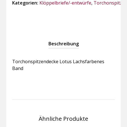
"Lachsfarbenes
Kategorien:
Klöppelbriefe/-entwürfe
,
Torchonspitze
Band"
Menge
Beschreibung
Torchonspitzendecke Lotus Lachsfarbenes
Band
Ähnliche Produkte