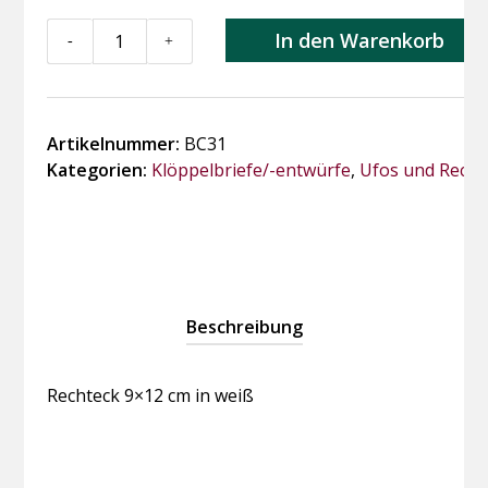
BC31
In den Warenkorb
-
+
Rechteck
9x12
cm
in
Artikelnummer:
BC31
weiß
Kategorien:
Klöppelbriefe/-entwürfe
,
Ufos und Recht
Menge
Beschreibung
Rechteck 9×12 cm in weiß