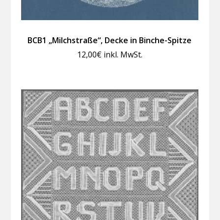
BCB1 „Milchstraße“, Decke in Binche-Spitze
12,00
€
inkl. MwSt.