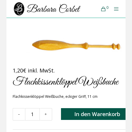
0
1,20
€
inkl. MwSt.
Flachkissenklöppel Weißbuche
Flachkissenklöppel Weißbuche, eckiger Griff, 11 cm
Flachkissenklöppel
In den Warenkorb
-
+
Weißbuche
Menge