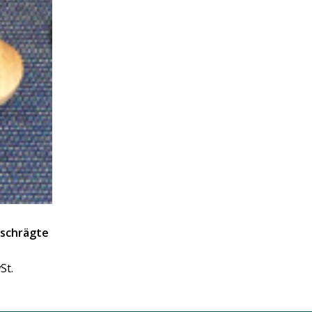
eschrägte
St.