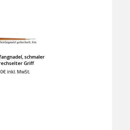
angnadel, schmaler
echselter Griff
00
€
inkl. MwSt.