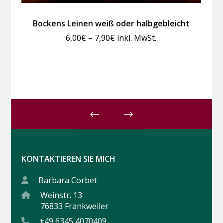
Bockens Leinen weiß oder halbgebleicht
Preisspanne:
6,00
€
–
7,90
€
inkl. MwSt.
6,00€
bis
7,90€
KONTAKTIEREN SIE MICH
Barbara Corbet
Weinstr. 13
76833 Frankweiler
+49 6345 4070409