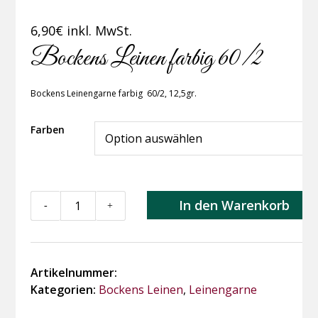
6,90
€
inkl. MwSt.
Bockens Leinen farbig 60/2
Bockens Leinengarne farbig 60/2, 12,5gr.
Farben
Bockens
In den Warenkorb
-
+
Leinen
farbig
60/2
Menge
Artikelnummer:
Kategorien:
Bockens Leinen
,
Leinengarne