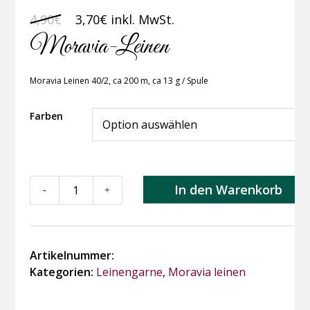
Ursprünglicher
Aktueller
4,90
€
3,70
€
inkl. MwSt.
Preis
Preis
Moravia-Leinen
war:
ist:
4,90€
3,70€.
Moravia Leinen 40/2, ca 200 m, ca 13 g / Spule
Farben
Moravia-
In den Warenkorb
-
+
Leinen
Menge
Artikelnummer:
Kategorien:
Leinengarne
,
Moravia leinen