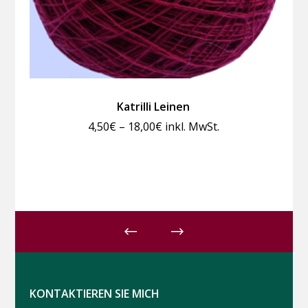
Katrilli Leinen
Preisspanne:
4,50
€
–
18,00
€
inkl. MwSt.
4,50€
bis
18,00€
KONTAKTIEREN SIE MICH