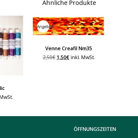
Ähnliche Produkte
Angebot!
Venne Creafil Nm35
Ursprünglicher
Aktueller
2,50
€
1,50
€
inkl. MwSt.
Preis
Preis
war:
ist:
2,50€
1,50€.
ic
cher
ller
 MwSt.
.
ÖFFNUNGSZEITEN