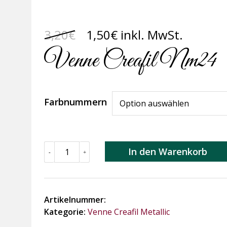
Ursprünglicher
Aktueller
3,20
€
1,50
€
inkl. MwSt.
Preis
Preis
Venne Creafil Nm24
war:
ist:
3,20€
1,50€.
Farbnummern
Venne
In den Warenkorb
-
+
Creafil
Nm24
Menge
Artikelnummer:
Kategorie:
Venne Creafil Metallic