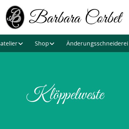
atelier
Shop
Änderungsschneiderei
Klöppelweste