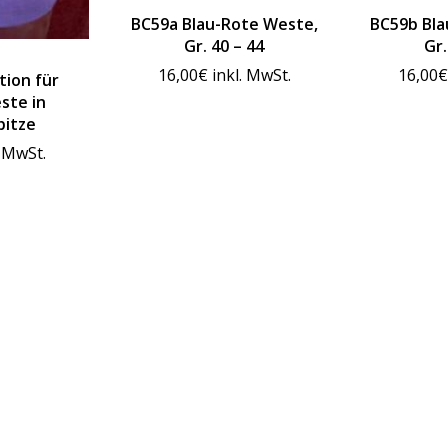
BC59a Blau-Rote Weste,
BC59b Bla
Gr. 40 – 44
Gr.
16,00
€
inkl. MwSt.
16,00
€
tion für
ste in
pitze
. MwSt.