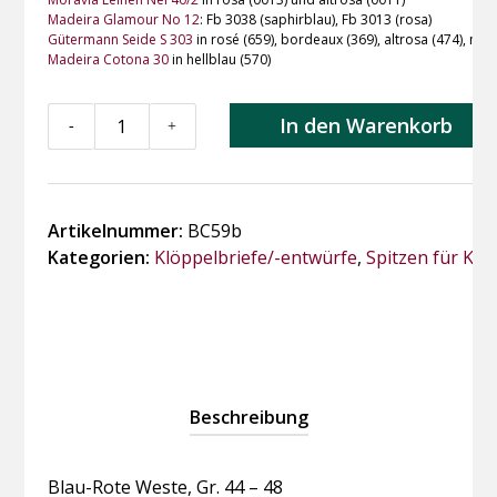
Madeira Glamour No 12
: Fb 3038 (saphirblau), Fb 3013 (rosa)
Gütermann Seide S 303
in rosé (659), bordeaux (369), altrosa (474), mar
Madeira Cotona 30
in hellblau (570)
BC59b
In den Warenkorb
-
+
Blau-
Rote
Weste,
Gr.
Artikelnummer:
BC59b
44
Kategorien:
Klöppelbriefe/-entwürfe
,
Spitzen für Kle
-
48
Menge
Beschreibung
Blau-Rote Weste, Gr. 44 – 48