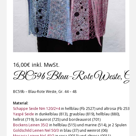
16,00
€
inkl. MwSt.
BC59b Blau-Rote Weste, Gr. 
BC59b – Blau-Rote Weste, Gr. 44 – 48
Material:
Schappe Seide Nm 120/2×4
in hellblau (Fb 2527) und altrosa (Fb 2534)
Yaspé Seide
in dunkelblau (813), graublau (819), hellblau (880),
hellrot (719), braunrot (725) und bordeauxrot (701)
Bockens Leinen 35/2
in hellblau (515) und marine (514), je 2 Spulen
Goldschild Leinen Nel 50/3
in blau (37) und weinrot (06)
Moravia Leinen Nel 40/2
in rosa (0013) und altrosa (0011)