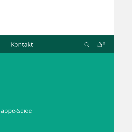
Kontakt
0
happe-Seide