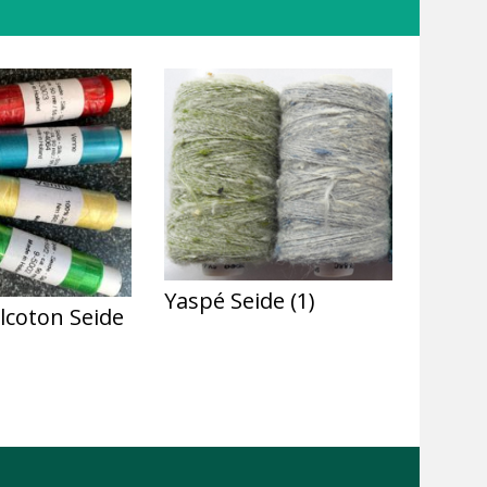
Yaspé Seide
(1)
lcoton Seide