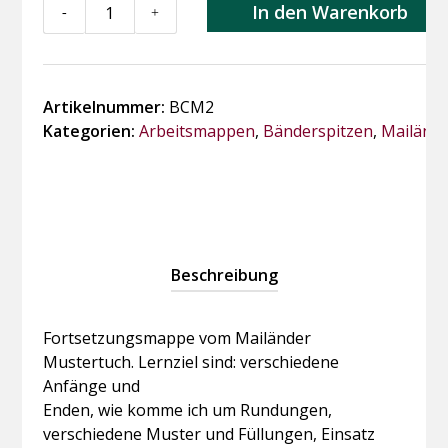
BCM2
In den Warenkorb
-
+
Ornament
in
Mailänder
Spitze
Artikelnummer:
BCM2
Menge
Kategorien:
Arbeitsmappen
,
Bänderspitzen
,
Mailänd
Beschreibung
Fortsetzungsmappe vom Mailänder
Mustertuch. Lernziel sind: verschiedene
Anfänge und
Enden, wie komme ich um Rundungen,
verschiedene Muster und Füllungen, Einsatz