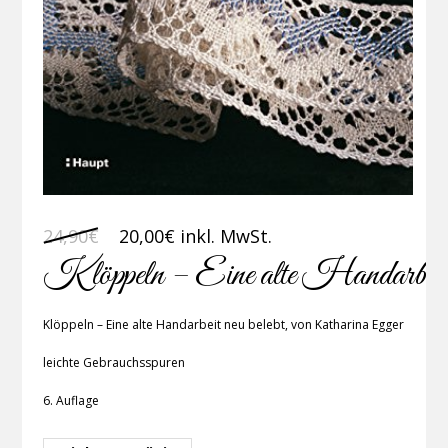
Ursprünglicher
Aktueller
24,90
€
20,00
€
inkl. MwSt.
Preis
Preis
Klöppeln – Eine alte Handarbeit n
war:
ist:
24,90€
20,00€.
Klöppeln – Eine alte Handarbeit neu belebt, von Katharina Egger
leichte Gebrauchsspuren
6. Auflage