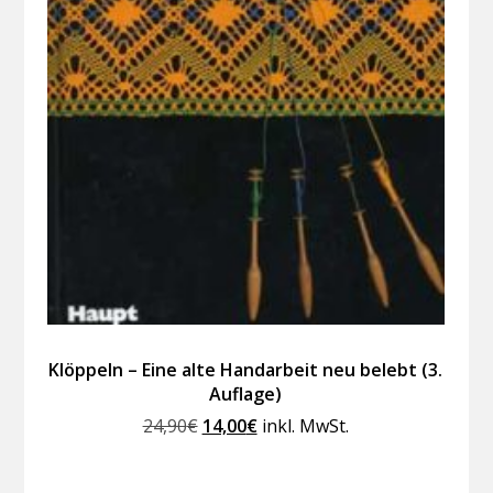
Klöppeln – Eine alte Handarbeit neu belebt (3.
Auflage)
Ursprünglicher
Aktueller
24,90
€
14,00
€
inkl. MwSt.
Preis
Preis
war:
ist: