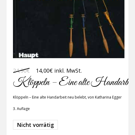
Ursprünglicher
Aktueller
24,90
€
14,00
€
inkl. MwSt.
Preis
Preis
Klöppeln – Eine alte Handarbeit n
war:
ist:
24,90€
14,00€.
Klöppeln – Eine alte Handarbeit neu belebt, von Katharina Egger
3. Auflage
Nicht vorrätig