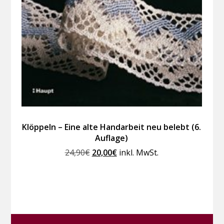
Klöppeln – Eine alte Handarbeit neu belebt (6.
Auflage)
Ursprünglicher
Aktueller
24,90
€
20,00
€
inkl. MwSt.
Preis
Preis
war:
ist:
24,90€
20,00€.