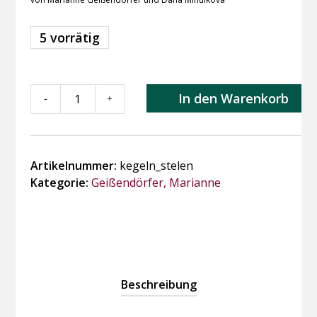
5 vorrätig
Kegeln
In den Warenkorb
-
+
und
Stelen
Menge
Artikelnummer:
kegeln_stelen
Kategorie:
Geißendörfer, Marianne
Beschreibung