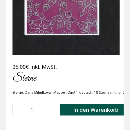
25,00
€
inkl. MwSt.
Sterne
Sterne, Dana Mihulkova, Mappe , DinA4, deutsch, 18 Sterne mit nur 2 Pa
Sterne
In den Warenkorb
-
+
Menge