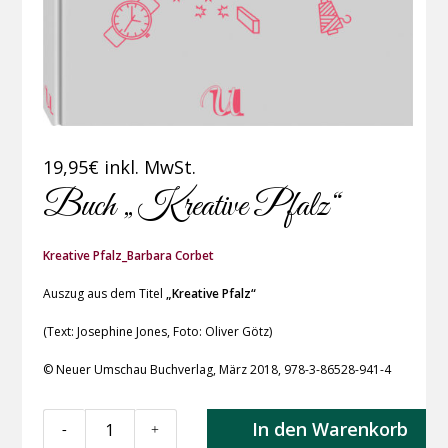
19,95
€
inkl. MwSt.
Buch „Kreative Pfalz“
Kreative Pfalz_Barbara Corbet
Auszug aus dem Titel
„Kreative Pfalz“
(Text: Josephine Jones, Foto: Oliver Götz)
© Neuer Umschau Buchverlag, März 2018, 978-3-86528-941-4
Buch
In den Warenkorb
-
+
"Kreative