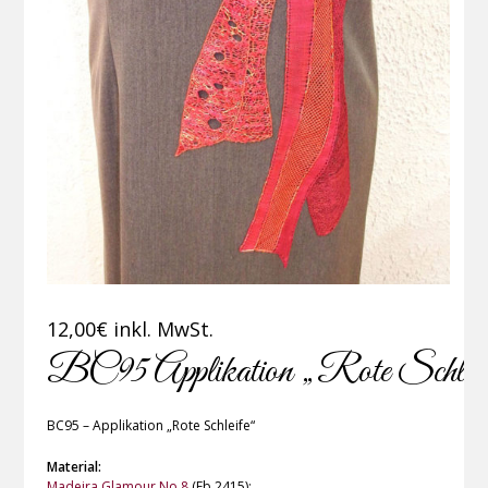
12,00
€
inkl. MwSt.
BC95 Applikation „Rote Schleif
BC95 – Applikation „Rote Schleife“
Material:
Madeira Glamour No 8
(Fb 2415);