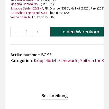
Madeira Decora No 6
(Fb 1591);
Schappe Seide 120/2 x4
, FB: Orange (2536), Hellrot (2525), Pink (2581), 
Goldschild Leinen Nel 50/3
, Fb: Altrosa (20);
Venne Chenille
, Fb: Rot (12-3007)
BC95
In den Warenkorb
-
+
Applikation
"Rote
Schleife"
Menge
Artikelnummer:
BC 95
Kategorien:
Klöppelbriefe/-entwürfe
,
Spitzen für Kle
Beschreibung