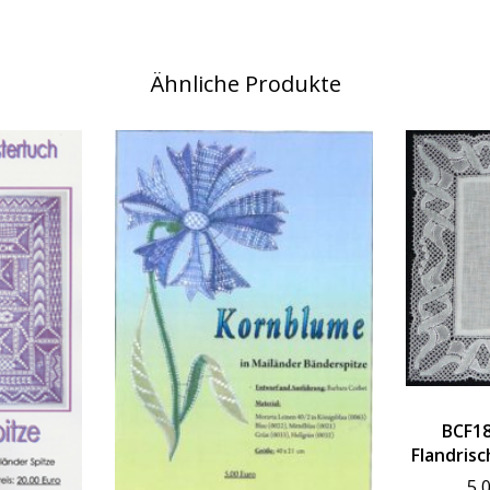
Ähnliche Produkte
BCF18
Flandrisc
5,