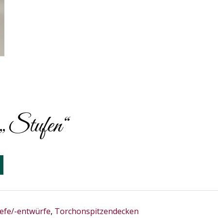
„Stufen“
iefe/-entwürfe
,
Torchonspitzendecken