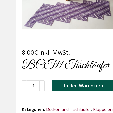
8,00
€
inkl. MwSt.
BCT11 Tischläufer 
BCT11
In den Warenkorb
-
+
Tischläufer
"Stufen"
Menge
Kategorien:
Decken und Tischläufer
,
Klöppelbr