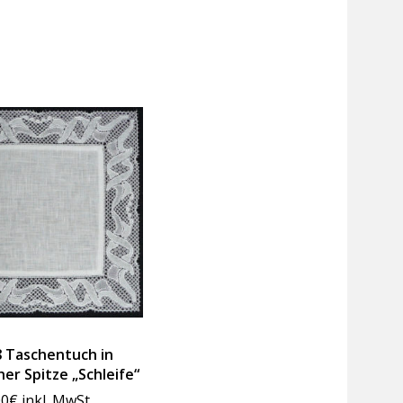
 Taschentuch in
her Spitze „Schleife“
00
€
inkl. MwSt.