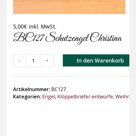
5,00
€
inkl. MwSt.
BC127 Schutzengel Christina
BC127
In den Warenkorb
-
+
Schutzengel
Christina
Menge
Artikelnummer:
BC127
Kategorien:
Engel
,
Klöppelbriefe/-entwürfe
,
Weihnach