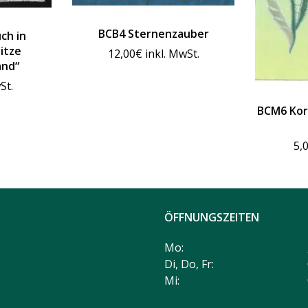
BCB4 Sternenzauber
ch in
itze
12,00
€
inkl. MwSt.
and“
St.
BCM6 Kor
5,
ÖFFNUNGSZEITEN
Mo:
Di, Do, Fr:
Mi: