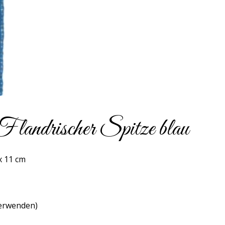
ndrischer Spitze blau
x 11 cm
verwenden)