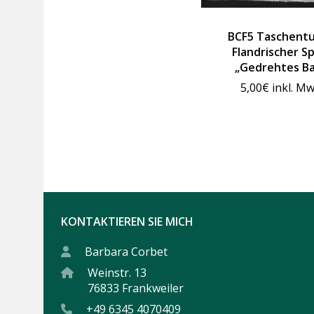
BCF5 Taschentu
Flandrischer Sp
„Gedrehtes B
5,00
€
inkl. Mw
KONTAKTIEREN SIE MICH
Barbara Corbet
Weinstr. 13
76833 Frankweiler
+49 6345 4070409