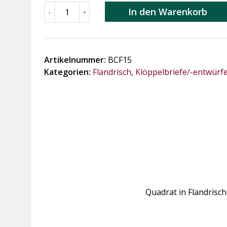
BCF15
In den Warenkorb
-
+
Quadrat
in
Flandrischer
Spitze
Artikelnummer:
BCF15
blau
Kategorien:
Flandrisch
,
Klöppelbriefe/-entwürf
Menge
Quadrat in Flandrisch