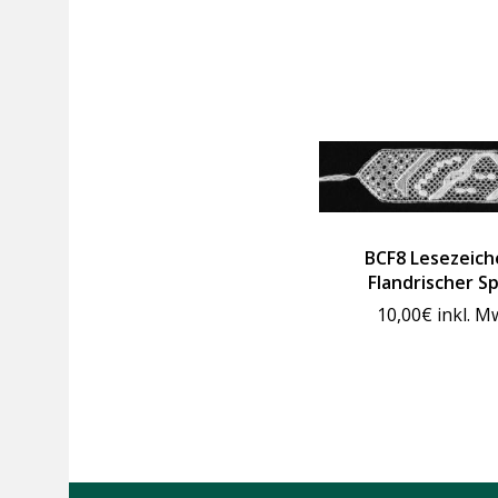
BCF8 Lesezeich
Flandrischer Sp
10,00
€
inkl. M