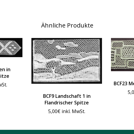
Ähnliche Produkte
en in
itze
BCF23 Me
wSt.
5,
BCF9 Landschaft 1 in
Flandrischer Spitze
5,00
€
inkl. MwSt.