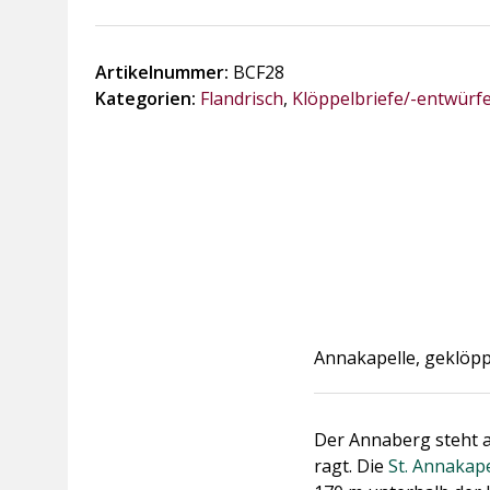
Menge
Artikelnummer:
BCF28
Kategorien:
Flandrisch
,
Klöppelbriefe/-entwürf
Annakapelle, geklöppe
Der Annaberg steht a
ragt. Die
St. Annakape