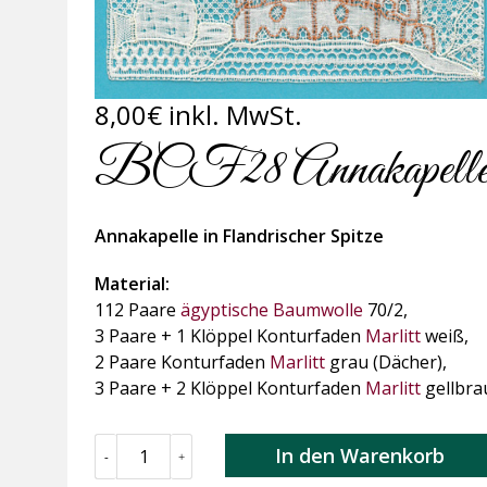
8,00
€
inkl. MwSt.
BCF28 Annakapell
Annakapelle in Flandrischer Spitze
Material:
112 Paare
ägyptische Baumwolle
70/2,
3 Paare + 1 Klöppel Konturfaden
Marlitt
weiß,
2 Paare Konturfaden
Marlitt
grau (Dächer),
3 Paare + 2 Klöppel Konturfaden
Marlitt
gellbra
BCF28
In den Warenkorb
-
+
Annakapelle