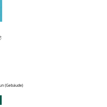
e
un (Gebäude)