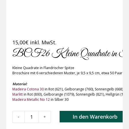
15,00
€
inkl. MwSt.
BCF26 Kleine Quadrate in Flan
Kleine Quadrate in Flandrischer Spitze
Broschüre mit 6 verschiedenen Muster, je 9,5 x 9,5 cm, etwa 50 Paare
Material:
Madeira Cotona 30
in Rot (621), Gelborange (760), Sonnengelb (668), Hel
Marlitt
in Rot (893), Gelborange (1079), Sonnengelb (821), Hellgrün (1058
Madeira Metallic No 12
in Silber 30
BCF26
In den Warenkorb
-
+
Kleine
Quadrate