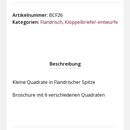
in
Flandrischer
Artikelnummer:
BCF26
Spitze
Kategorien:
Flandrisch
,
Klöppelbriefe/-entwürfe
Menge
Beschreibung
Kleine Quadrate in Flandrischer Spitze
Broschüre mit 6 verschiedenen Quadraten