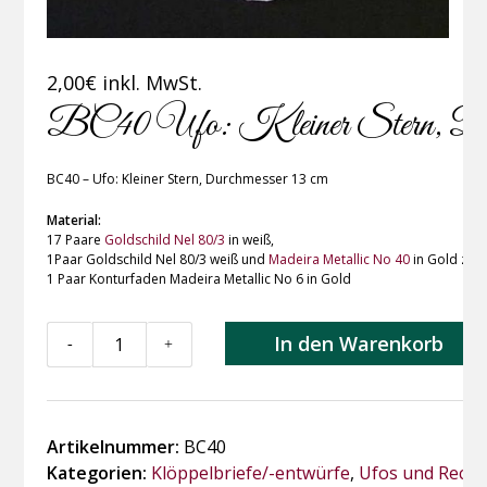
2,00
€
inkl. MwSt.
BC40 Ufo: Kleiner Stern, Durc
BC40 – Ufo: Kleiner Stern, Durchmesser 13 cm
Material:
17 Paare
Goldschild Nel 80/3
in weiß,
1Paar Goldschild Nel 80/3 weiß und
Madeira Metallic No 40
in Gold zus
1 Paar Konturfaden Madeira Metallic No 6 in Gold
BC40
In den Warenkorb
-
+
Ufo:
Kleiner
Stern,
Durchmesser
Artikelnummer:
BC40
13
Kategorien:
Klöppelbriefe/-entwürfe
,
Ufos und Recht