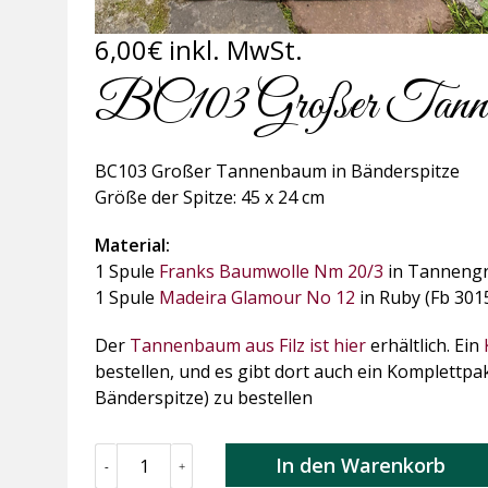
6,00
€
inkl. MwSt.
BC103 Großer Tannen
BC103 Großer Tannenbaum in Bänderspitze
Größe der Spitze: 45 x 24 cm
Material:
1 Spule
Franks Baumwolle Nm 20/3
in Tannengrü
1 Spule
Madeira Glamour No 12
in Ruby (Fb 3015
Der
Tannenbaum aus Filz ist hier
erhältlich. Ein
bestellen, und es gibt dort auch ein Komplett
Bänderspitze) zu bestellen
BC103
In den Warenkorb
-
+
Großer