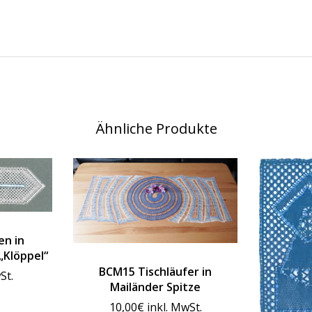
Ähnliche Produkte
en in
„Klöppel“
BCM15 Tischläufer in
St.
Mailänder Spitze
10,00
€
inkl. MwSt.