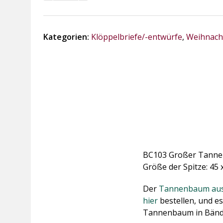
Tannenbaum
in
Bänderspitze
Kategorien:
Klöppelbriefe/-entwürfe
,
Weihnacht
Menge
BC103 Großer Tanne
Größe der Spitze: 45 
Der
Tannenbaum aus F
hier
bestellen, und e
Tannenbaum in Bände