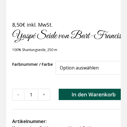
8,50
€
inkl. MwSt.
Yaspé Seide von Bart-Francis
100% Shantungseide, 250 m
Farbnummer / Farbe
Yaspé
In den Warenkorb
-
+
Seide
von
Bart-
Francis
Artikelnummer:
Menge