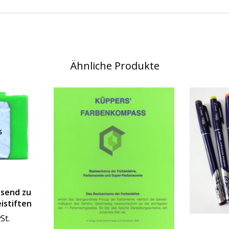
Ähnliche Produkte
ssend zu
eistiften
St.