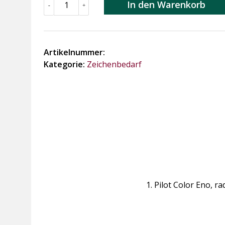
Pilot
In den Warenkorb
-
+
Color
Eno
Menge
Artikelnummer:
Kategorie:
Zeichenbedarf
Pilot Color Eno, r