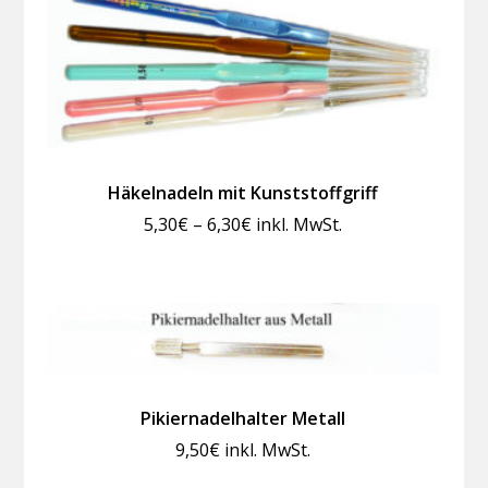
Häkelnadeln mit Kunststoffgriff
Preisspanne:
5,30
€
–
6,30
€
inkl. MwSt.
5,30€
bis
6,30€
Pikiernadelhalter Metall
9,50
€
inkl. MwSt.