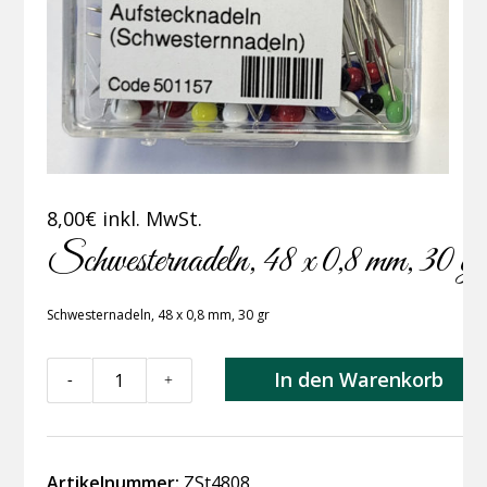
8,00
€
inkl. MwSt.
Schwesternadeln, 48 x 0,8 mm, 30 gr
Schwesternadeln, 48 x 0,8 mm, 30 gr
Schwesternadeln,
In den Warenkorb
-
+
48
x
0,8
mm,
Artikelnummer:
ZSt4808