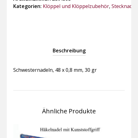
30
Kategorien:
Klöppel und Klöppelzubehör
,
Stecknadel
gr
Menge
Beschreibung
Schwesternadeln, 48 x 0,8 mm, 30 gr
Ähnliche Produkte