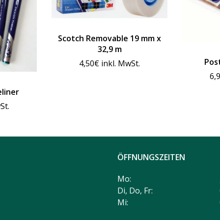
Scotch Removable 19 mm x
32,9 m
Post
4,50
€
inkl. MwSt.
6,
eliner
St.
ÖFFNUNGSZEITEN
Mo:
Di, Do, Fr:
Mi: