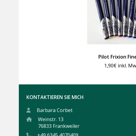
Pilot Frixion Fin
1,90
€
inkl. Mw
KONTAKTIEREN SIE MICH
Barbara Corbet
Weinstr. 13
76833 Frankweiler
+49 6345 4070409